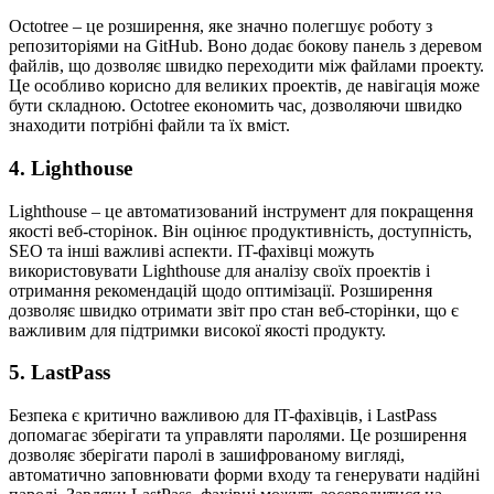
Octotree – це розширення, яке значно полегшує роботу з
репозиторіями на GitHub. Воно додає бокову панель з деревом
файлів, що дозволяє швидко переходити між файлами проекту.
Це особливо корисно для великих проектів, де навігація може
бути складною. Octotree економить час, дозволяючи швидко
знаходити потрібні файли та їх вміст.
4.
Lighthouse
Lighthouse – це автоматизований інструмент для покращення
якості веб-сторінок. Він оцінює продуктивність, доступність,
SEO та інші важливі аспекти. IT-фахівці можуть
використовувати Lighthouse для аналізу своїх проектів і
отримання рекомендацій щодо оптимізації. Розширення
дозволяє швидко отримати звіт про стан веб-сторінки, що є
важливим для підтримки високої якості продукту.
5.
LastPass
Безпека є критично важливою для IT-фахівців, і LastPass
допомагає зберігати та управляти паролями. Це розширення
дозволяє зберігати паролі в зашифрованому вигляді,
автоматично заповнювати форми входу та генерувати надійні