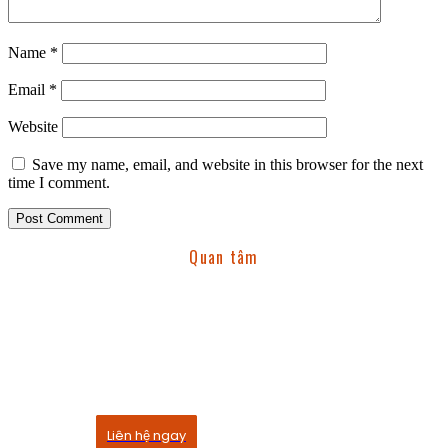
Name
*
Email
*
Website
Save my name, email, and website in this browser for the next
time I comment.
Quan tâm
Dịch vụ của chúng tôi
Quỳnh Linh rất vinh dự khi được cùng bạn tổ chức
những buổi tiệc quan trọng đầy chính chu
Liên hệ ngay