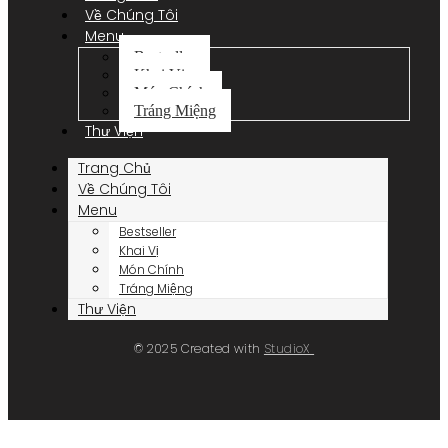
Về Chúng Tôi
Menu
Bestseller
Khai Vị
Món Chính
Tráng Miệng
Thư Viện
Trang Chủ
Về Chúng Tôi
Menu
Bestseller
Khai Vị
Món Chính
Tráng Miệng
Thư Viện
© 2025 Created with
StudioX