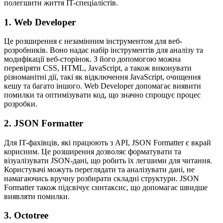
полегшити життя IT-спеціалістів.
1.
Web Developer
Це розширення є незамінним інструментом для веб-
розробників. Воно надає набір інструментів для аналізу та
модифікації веб-сторінок. З його допомогою можна
перевіряти CSS, HTML, JavaScript, а також виконувати
різноманітні дії, такі як відключення JavaScript, очищення
кешу та багато іншого. Web Developer допомагає виявити
помилки та оптимізувати код, що значно спрощує процес
розробки.
2.
JSON Formatter
Для IT-фахівців, які працюють з API, JSON Formatter є вкрай
корисним. Це розширення дозволяє форматувати та
візуалізувати JSON-дані, що робить їх легшими для читання.
Користувачі можуть переглядати та аналізувати дані, не
намагаючись вручну розбирати складні структури. JSON
Formatter також підсвічує синтаксис, що допомагає швидше
виявляти помилки.
3.
Octotree