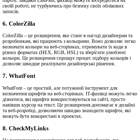
паролі. Завдяки LastPass, фахівці можуть зосередитися на
своїй роботі, не турбуючись про безпеку своїх облікових
записів.
6.
ColorZilla
ColorZilla – це розширення, яке стане в нагоді дизайнерам та
розробникам, які працюють з кольорами. Воно дозволяє легко
визначати кольори на веб-сторінках, отримувати їх коди в
різних форматах (HEX, RGB, HSL) та зберігати улюблені
кольори. Це розширення спрощує процес підбору кольорів і
дозволяє швидше реалізувати дизайнерські рішення.
7.
WhatFont
WhatFont – це простий, але потужний інструмент для
визначення шрифтів на веб-сторінках. IT-фахівці можуть легко
дізнатися, які шрифти використовуються на сайті, просто
навівши курсор на текст. Це розширення допомагає в дизайні
та веб-розробці, дозволяючи швидко знаходити шрифти, які
можуть бути використані в проектах.
8.
CheckMyLinks