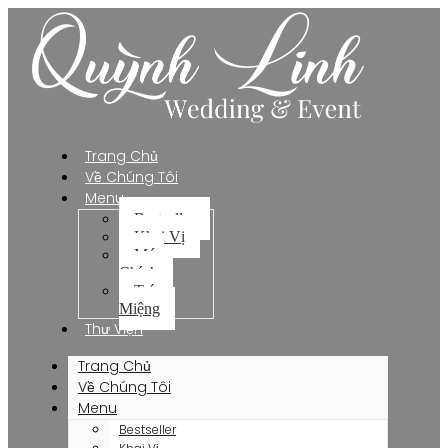
Trang Chủ
Về Chúng Tôi
Menu
Bestseller
Khai Vị
Món
Chính
Tráng
Miệng
Thư Viện
Trang Chủ
Về Chúng Tôi
Menu
Bestseller