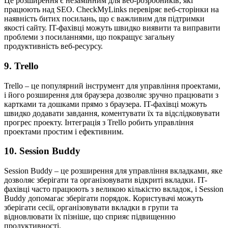
Це розширення є незамінним для веб-розробників, які
працюють над SEO. CheckMyLinks перевіряє веб-сторінки на
наявність битих посилань, що є важливим для підтримки
якості сайту. IT-фахівці можуть швидко виявити та виправити
проблеми з посиланнями, що покращує загальну
продуктивність веб-ресурсу.
9.
Trello
Trello – це популярний інструмент для управління проектами,
і його розширення для браузера дозволяє зручно працювати з
картками та дошками прямо з браузера. IT-фахівці можуть
швидко додавати завдання, коментувати їх та відслідковувати
прогрес проекту. Інтеграція з Trello робить управління
проектами простим і ефективним.
10.
Session Buddy
Session Buddy – це розширення для управління вкладками, яке
дозволяє зберігати та організовувати відкриті вкладки. IT-
фахівці часто працюють з великою кількістю вкладок, і Session
Buddy допомагає зберігати порядок. Користувачі можуть
зберігати сесії, організовувати вкладки в групи та
відновлювати їх пізніше, що сприяє підвищенню
продуктивності.