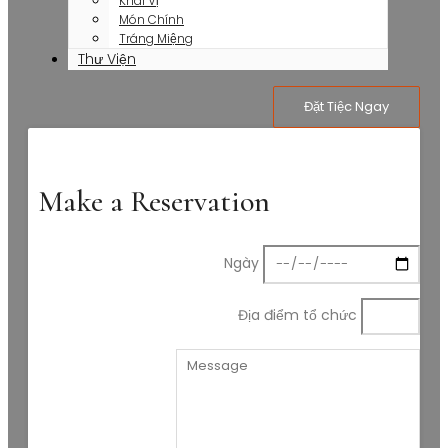
Khai Vị
Món Chính
Tráng Miệng
Thư Viện
Đặt Tiệc Ngay
Make a Reservation
Ngày
Địa điểm tổ chức