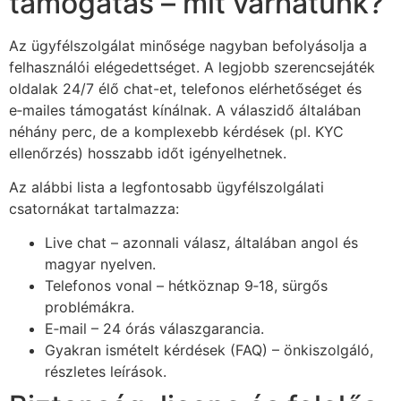
támogatás – mit várhatunk?
Az ügyfélszolgálat minősége nagyban befolyásolja a
felhasználói elégedettséget. A legjobb szerencsejáték
oldalak 24/7 élő chat-et, telefonos elérhetőséget és
e‑mailes támogatást kínálnak. A válaszidő általában
néhány perc, de a komplexebb kérdések (pl. KYC
ellenőrzés) hosszabb időt igényelhetnek.
Az alábbi lista a legfontosabb ügyfélszolgálati
csatornákat tartalmazza:
Live chat – azonnali válasz, általában angol és
magyar nyelven.
Telefonos vonal – hétköznap 9‑18, sürgős
problémákra.
E‑mail – 24 órás válaszgarancia.
Gyakran ismételt kérdések (FAQ) – önkiszolgáló,
részletes leírások.