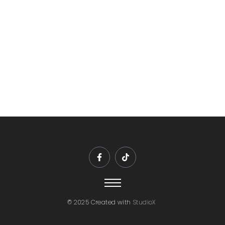
© 2025 Created with
StudioX