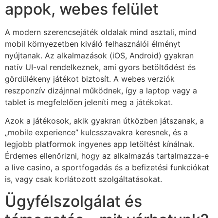
appok, webes felület
A modern szerencsejáték oldalak mind asztali, mind
mobil környezetben kiváló felhasználói élményt
nyújtanak. Az alkalmazások (iOS, Android) gyakran
natív UI-val rendelkeznek, ami gyors betöltődést és
gördülékeny játékot biztosít. A webes verziók
reszponzív dizájnnal működnek, így a laptop vagy a
tablet is megfelelően jeleníti meg a játékokat.
Azok a játékosok, akik gyakran útközben játszanak, a
„mobile experience” kulcsszavakra keresnek, és a
legjobb platformok ingyenes app letöltést kínálnak.
Érdemes ellenőrizni, hogy az alkalmazás tartalmazza-e
a live casino, a sportfogadás és a befizetési funkciókat
is, vagy csak korlátozott szolgáltatásokat.
Ügyfélszolgálat és