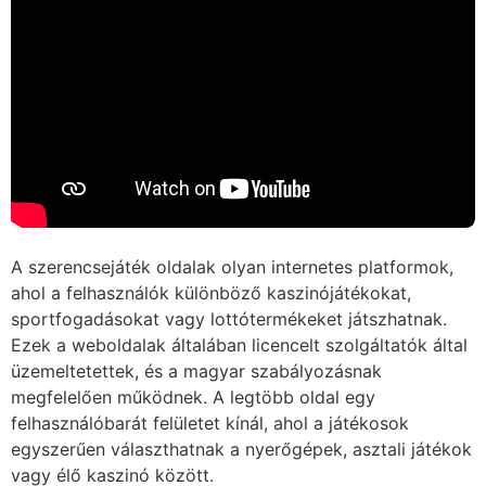
A szerencsejáték oldalak olyan internetes platformok,
ahol a felhasználók különböző kaszinójátékokat,
sportfogadásokat vagy lottótermékeket játszhatnak.
Ezek a weboldalak általában licencelt szolgáltatók által
üzemeltetettek, és a magyar szabályozásnak
megfelelően működnek. A legtöbb oldal egy
felhasználóbarát felületet kínál, ahol a játékosok
egyszerűen választhatnak a nyerőgépek, asztali játékok
vagy élő kaszinó között.