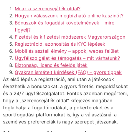
Mi az a szerencsejáték oldal?
Hogyan válasszunk megbízható online kaszinót?
Bónuszok és fogadási követelmények – mire
figyelj?
Fizetési és kifizetési módszerek Magyarországon
Regisztráció, azonosítás és KYC lépések
Mobil és asztali élmény – appok, webes felület
Ügyfélszolgálat és támogatás – mit várhatunk?
Biztonság, licenc és felelős játék
Gyakran ismételt kérdések (FAQ) – gyors tippek
Az első lépés a regisztráció, ami után a játékosok
élvezhetik a bónuszokat, a gyors fizetési megoldásokat
és a 24/7 ügyfélszolgálatot. Fontos azonban megérteni,
hogy a „szerencsejáték oldal” kifejezés magában
foglalhatja a fogadóirodákat, a pokertereket és a
sportfogadási platformokat is, így a választásnál a
személyes preferenciák is nagy szerepet játszanak.