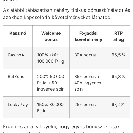
Az alábbi táblázatban néhány tipikus bónuszkínálatot és
azokhoz kapcsolódó követelményeket láthatod:
Kaszinó
Welcome
Fogadási
RTP
bonus
követelmény
átlag
CasinoA
100% akár
30× bonus
96,5 %
100 000 Ft-ig
BetZone
200% 50 000
35× bonus +
95,8 %
Ft-ig + 50
40× ingyenes
ingyenes spin
spin
LuckyPlay
150% 80 000
25× bonus
97,2 %
Ft-ig
Érdemes arra is figyelni, hogy egyes bónuszok csak