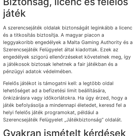
Biztonság, licenc és felelős
játék
A szerencsejáték oldalak biztonságát leginkább a licenc
és a titkosítás biztosítja. A magyar piacon a
leggyakoribb engedélyek a Malta Gaming Authority és a
Szerencsejáték Felügyelet által kiadottak. Ezek az
engedélyek szigorú ellenőrzéseket követelnek meg, így
a játékosok biztosak lehetnek a fair játékban és a
pénzügyi adatok védelmében.
Felelős játékot is támogatni kell: a legtöbb oldal
lehetőséget ad a befizetési limit beállítására,
önkizárásra vagy időkorlátokra. Ha úgy érzed, hogy a
játék befolyásolja a mindennapi életedet, keresd fel a
helyi felelős játék programokat, például a
Szerencsejáték Felügyelet „Játékbiztonság” oldalát.
Gyakran ismételt kérdések