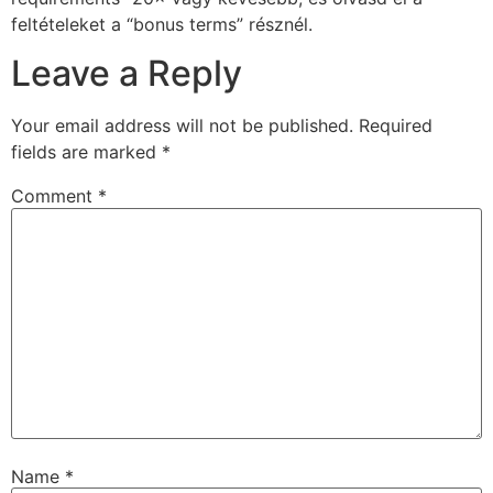
feltételeket a “bonus terms” résznél.
Leave a Reply
Your email address will not be published.
Required
fields are marked
*
Comment
*
Name
*