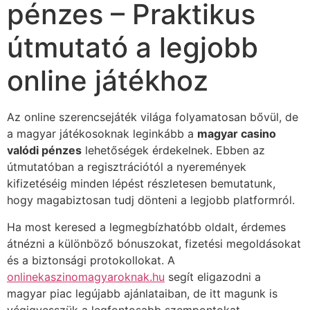
pénzes – Praktikus
útmutató a legjobb
online játékhoz
Az online szerencsejáték világa folyamatosan bővül, de
a magyar játékosoknak leginkább a
magyar casino
valódi pénzes
lehetőségek érdekelnek. Ebben az
útmutatóban a regisztrációtól a nyeremények
kifizetéséig minden lépést részletesen bemutatunk,
hogy magabiztosan tudj dönteni a legjobb platformról.
Ha most keresed a legmegbízhatóbb oldalt, érdemes
átnézni a különböző bónuszokat, fizetési megoldásokat
és a biztonsági protokollokat. A
onlinekaszinomagyaroknak.hu
segít eligazodni a
magyar piac legújabb ajánlataiban, de itt magunk is
végigvesszük a legfontosabb szempontokat.