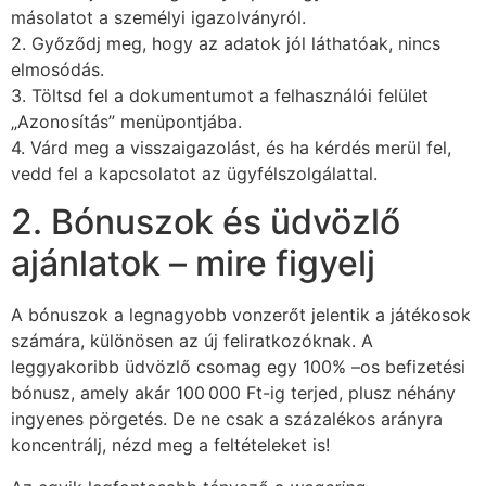
másolatot a személyi igazolványról.
2. Győződj meg, hogy az adatok jól láthatóak, nincs
elmosódás.
3. Töltsd fel a dokumentumot a felhasználói felület
„Azonosítás” menüpontjába.
4. Várd meg a visszaigazolást, és ha kérdés merül fel,
vedd fel a kapcsolatot az ügyfélszolgálattal.
2. Bónuszok és üdvözlő
ajánlatok – mire figyelj
A bónuszok a legnagyobb vonzerőt jelentik a játékosok
számára, különösen az új feliratkozóknak. A
leggyakoribb üdvözlő csomag egy 100% –os befizetési
bónusz, amely akár 100 000 Ft-ig terjed, plusz néhány
ingyenes pörgetés. De ne csak a százalékos arányra
koncentrálj, nézd meg a feltételeket is!