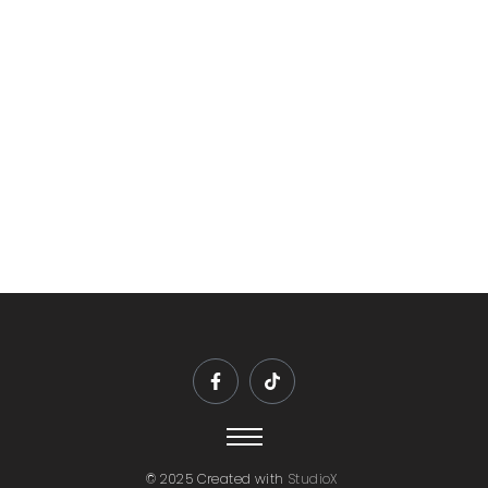
© 2025 Created with
StudioX