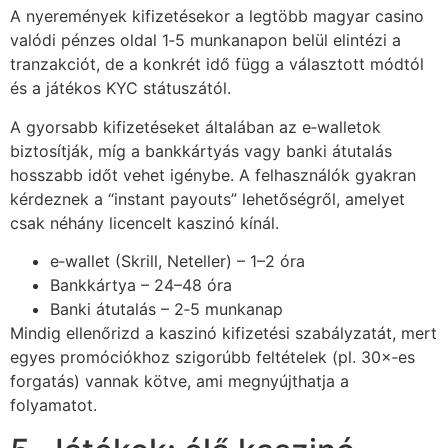
A nyeremények kifizetésekor a legtöbb magyar casino
valódi pénzes oldal 1‑5 munkanapon belül elintézi a
tranzakciót, de a konkrét idő függ a választott módtól
és a játékos KYC státuszától.
A gyorsabb kifizetéseket általában az e‑walletok
biztosítják, míg a bankkártyás vagy banki átutalás
hosszabb időt vehet igénybe. A felhasználók gyakran
kérdeznek a “instant payouts” lehetőségről, amelyet
csak néhány licencelt kaszinó kínál.
e‑wallet (Skrill, Neteller) – 1–2 óra
Bankkártya – 24–48 óra
Banki átutalás – 2‑5 munkanap
Mindig ellenőrizd a kaszinó kifizetési szabályzatát, mert
egyes promóciókhoz szigorúbb feltételek (pl. 30×‑es
forgatás) vannak kötve, ami megnyújthatja a
folyamatot.