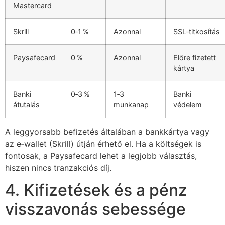
Mastercard
Skrill
0‑1 %
Azonnal
SSL‑titkosítás
Paysafecard
0 %
Azonnal
Előre fizetett
kártya
Banki
0‑3 %
1‑3
Banki
átutalás
munkanap
védelem
A leggyorsabb befizetés általában a bankkártya vagy
az e‑wallet (Skrill) útján érhető el. Ha a költségek is
fontosak, a Paysafecard lehet a legjobb választás,
hiszen nincs tranzakciós díj.
4. Kifizetések és a pénz
visszavonás sebessége