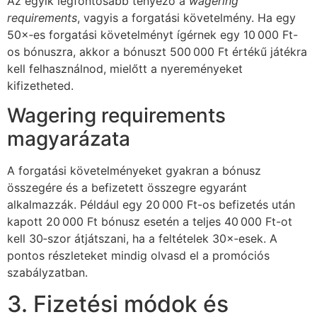
Az egyik legfontosabb tényező a
wagering
requirements
, vagyis a forgatási követelmény. Ha egy
50×‑es forgatási követelményt ígérnek egy 10 000 Ft-
os bónuszra, akkor a bónuszt 500 000 Ft értékű játékra
kell felhasználnod, mielőtt a nyereményeket
kifizetheted.
Wagering requirements
magyarázata
A forgatási követelményeket gyakran a bónusz
összegére és a befizetett összegre egyaránt
alkalmazzák. Például egy 20 000 Ft-os befizetés után
kapott 20 000 Ft bónusz esetén a teljes 40 000 Ft-ot
kell 30‑szor átjátszani, ha a feltételek 30×‑esek. A
pontos részleteket mindig olvasd el a promóciós
szabályzatban.
3. Fizetési módok és