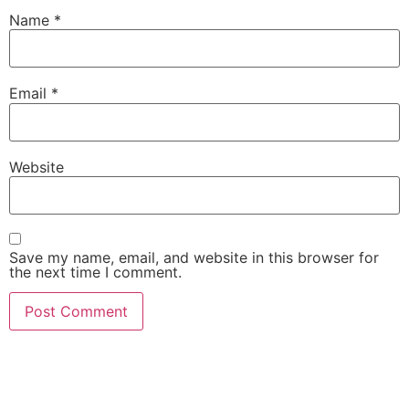
Name
*
Email
*
Website
Save my name, email, and website in this browser for
the next time I comment.