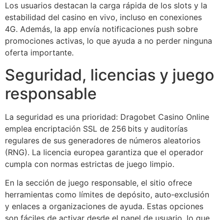
Los usuarios destacan la carga rápida de los slots y la
estabilidad del casino en vivo, incluso en conexiones
4G. Además, la app envía notificaciones push sobre
promociones activas, lo que ayuda a no perder ninguna
oferta importante.
Seguridad, licencias y juego
responsable
La seguridad es una prioridad: Dragobet Casino Online
emplea encriptación SSL de 256 bits y auditorías
regulares de sus generadores de números aleatorios
(RNG). La licencia europea garantiza que el operador
cumpla con normas estrictas de juego limpio.
En la sección de juego responsable, el sitio ofrece
herramientas como límites de depósito, auto‑exclusión
y enlaces a organizaciones de ayuda. Estas opciones
son fáciles de activar desde el panel de usuario, lo que