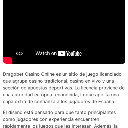
Dragobet Casino Online es un sitio de juego licenciado
que agrupa casino tradicional, casino en vivo y una
sección de apuestas deportivas. La licencia proviene de
una autoridad europea reconocida, lo que aporta una
capa extra de confianza a los jugadores de España.
El diseño está pensado para que tanto principiantes
como jugadores con experiencia encuentren
rápidamente los juegos que les interesan. Además, la