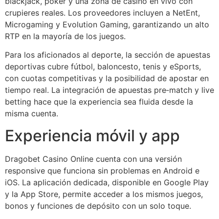
blackjack, póker y una zona de casino en vivo con
crupieres reales. Los proveedores incluyen a NetEnt,
Microgaming y Evolution Gaming, garantizando un alto
RTP en la mayoría de los juegos.
Para los aficionados al deporte, la sección de apuestas
deportivas cubre fútbol, baloncesto, tenis y eSports,
con cuotas competitivas y la posibilidad de apostar en
tiempo real. La integración de apuestas pre‑match y live
betting hace que la experiencia sea fluida desde la
misma cuenta.
Experiencia móvil y app
Dragobet Casino Online cuenta con una versión
responsive que funciona sin problemas en Android e
iOS. La aplicación dedicada, disponible en Google Play
y la App Store, permite acceder a los mismos juegos,
bonos y funciones de depósito con un solo toque.