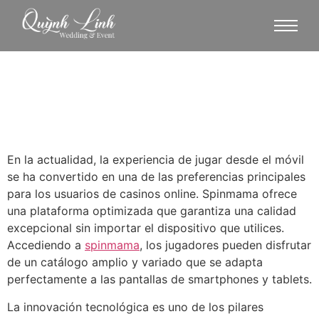
En la actualidad, la experiencia de jugar desde el móvil
se ha convertido en una de las preferencias principales
para los usuarios de casinos online. Spinmama ofrece
una plataforma optimizada que garantiza una calidad
excepcional sin importar el dispositivo que utilices.
Accediendo a
spinmama
, los jugadores pueden disfrutar
de un catálogo amplio y variado que se adapta
perfectamente a las pantallas de smartphones y tablets.
La innovación tecnológica es uno de los pilares