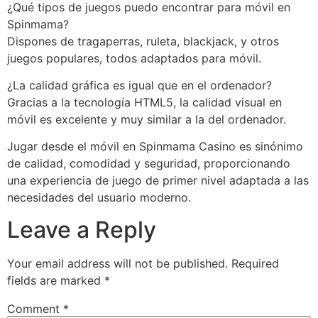
¿Qué tipos de juegos puedo encontrar para móvil en
Spinmama?
Dispones de tragaperras, ruleta, blackjack, y otros
juegos populares, todos adaptados para móvil.
¿La calidad gráfica es igual que en el ordenador?
Gracias a la tecnología HTML5, la calidad visual en
móvil es excelente y muy similar a la del ordenador.
Jugar desde el móvil en Spinmama Casino es sinónimo
de calidad, comodidad y seguridad, proporcionando
una experiencia de juego de primer nivel adaptada a las
necesidades del usuario moderno.
Leave a Reply
Your email address will not be published.
Required
fields are marked
*
Comment
*