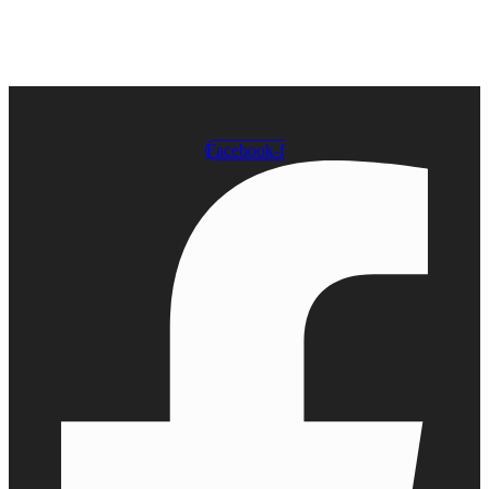
Facebook-f