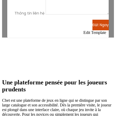
Thông tin liên hệ
Đặt Ngay
Edit Template
Une plateforme pensée pour les joueurs
prudents
Cbet est une plateforme de jeux en ligne qui se distingue par son
large catalogue et son accessibilité. Dès la première visite, le joueur
est plongé dans une interface claire, où chaque jeu invite à la
découverte. Pour les novices ou simplement les joueurs qui