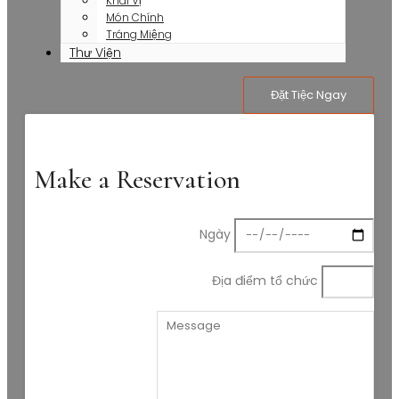
Khai Vị
Món Chính
Tráng Miệng
Thư Viện
Đặt Tiệc Ngay
Make a Reservation
Ngày
Địa điểm tổ chức