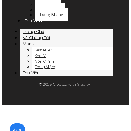
Khai Vị
Món Chính
Tráng Miệng
Thư Viện
Trang Chủ
Về Chúng Tôi
Menu
Bestseller
Khai Vị
Món Chính
Tráng Miệng
Thư Viện
© 2025 Created with
StudioX
Zalo