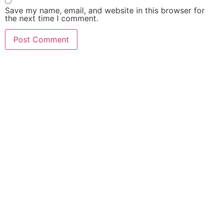
Save my name, email, and website in this browser for
the next time I comment.