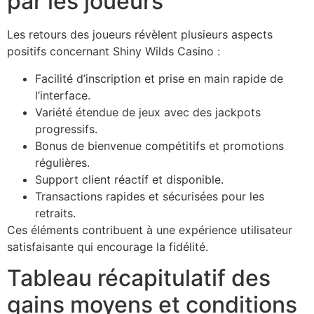
par les joueurs
Les retours des joueurs révèlent plusieurs aspects
positifs concernant Shiny Wilds Casino :
Facilité d’inscription et prise en main rapide de
l’interface.
Variété étendue de jeux avec des jackpots
progressifs.
Bonus de bienvenue compétitifs et promotions
régulières.
Support client réactif et disponible.
Transactions rapides et sécurisées pour les
retraits.
Ces éléments contribuent à une expérience utilisateur
satisfaisante qui encourage la fidélité.
Tableau récapitulatif des
gains moyens et conditions