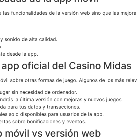
a las funcionalidades de la versión web sino que las mejora 
y sonido de alta calidad.
.
nte desde la app.
 app oficial del Casino Midas
 móvil sobre otras formas de juego. Algunos de los más rele
lugar sin necesidad de ordenador.
ndrás la última versión con mejoras y nuevos juegos.
da para tus datos y transacciones.
les solo disponibles para usuarios de la app.
ertas sobre bonificaciones y eventos.
 móvil vs versión web