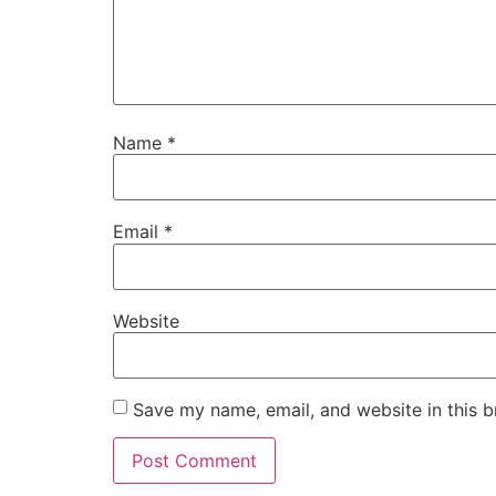
Name
*
Email
*
Website
Save my name, email, and website in this b