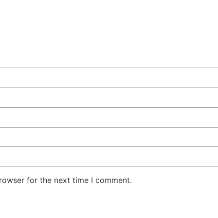
rowser for the next time I comment.