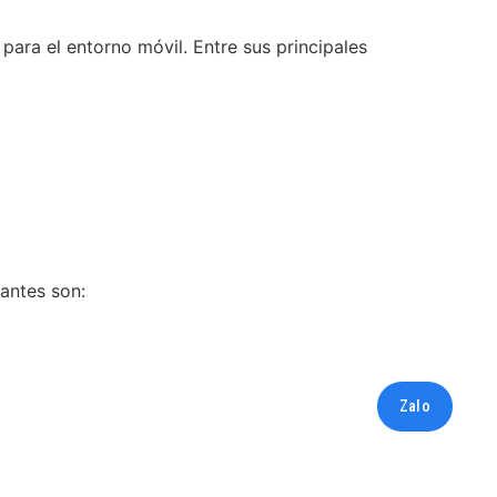
para el entorno móvil. Entre sus principales
vantes son:
Zalo