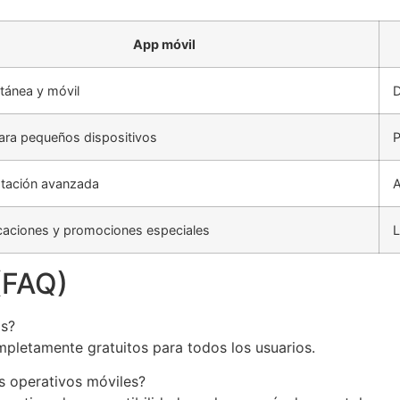
App móvil
ntánea y móvil
D
para pequeños dispositivos
P
ptación avanzada
A
icaciones y promociones especiales
L
(FAQ)
as?
ompletamente gratuitos para todos los usuarios.
s operativos móviles?