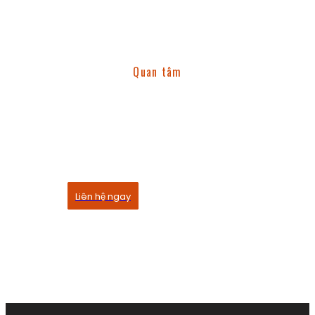
Quan tâm
Dịch vụ của chúng tôi
Quỳnh Linh rất vinh dự khi được cùng bạn tổ chức
những buổi tiệc quan trọng đầy chính chu
Liên hệ ngay