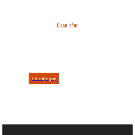
Quan tâm
Dịch vụ của chúng tôi
Quỳnh Linh rất vinh dự khi được cùng bạn tổ chức
những buổi tiệc quan trọng đầy chính chu
Liên hệ ngay