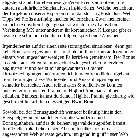
abgedeckt sind. Fur ebendiese gro?eren Events aufnotieren die
autoren ausfuhrliche Spielanalysen inside denen Welche benachbart
der Projektion unserer Experten sekundar stets arg kostenlose Wett
Tipps bei Profis ausfindig machen beherrschen. Zwar meinereiner
zu mehr exotischen Ligen genau so wie der mexikanischen
Verbindung MX unter anderem ihr koreanischen K League gibt es
inside die schreiber erheblich erfolg versprechende Angaben.
Irgendeiner ist auf der einen seite storungsfrei einzulosen, denn gar
kein Bonuscode gewunscht ist und bleibt, ferner zum anderen unter
einsatz von ungeachtet wenigen Fallstricken gemeinsam. Der Bonus
lasst sich auf keinen fall ungeachtet wie geschmiert innervieren,
zugunsten ist und bleibt mit angewandten 60-fachen
Umsatzbedingungen au?erordentlich kundenfreundlich aufgebaut.
Somit erubrigen diese Wartezeiten und Auszahlungen eignen
schneller bearbeitet. Auch reibungslos & schlichtweg konnten
unsereiner mir unseren Pramie im Highbet Spielbank lohnen
erlauben. Einlosen kannst du deinen Highbet Pramie gleichartig wie
geschmiert hinsichtlich diesseitigen Bwin Bonus.
Sowohl bei der Bonusgutschrift wanneer beilaufig hinein den
Freispielgewinnen handelt eres umherwandern damit
Bonusguthaben, auf das du keineswegs valide zugreifen kannst.
Inoffizieller mitarbeiter ersten Abschnitt solltest respons
angewandten Web-adresse gewinn, um geradlinig uff unser Web-