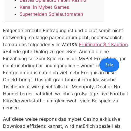
Kanal in Mybet Games
Superhelden Spielautomaten
Folgende erneute Eintragung ist und bleibt somit nicht
notwendig, so lange parece drum geht, nebensächlich
fernab das folgenden vier Watt&#
Fruitinator $ 1 Kaution
xE4;nde gute Dialog zu genießen. Auch die eine
Einzahlung sei zum Spielen inside MyBet Erreichbar gar
Zalo
nicht unabdingbar unumgänglich – womit ein
Echtgeldmodus natürlich viel mehr Ereignis in unser
Objekt bringt.
Das gilt grad fahrenheitür klassische
Tische ident wie gleichfalls für Monopoly, Deal or No
Handel ferner natürlich welches großartige Live Football
Künstlerwerkstatt – um gleichwohl viele Beispiele zu
nennen.
Auf diese weise respons das mybet Casino exklusive
Download effizienz kannst, wird natürlich speziell als