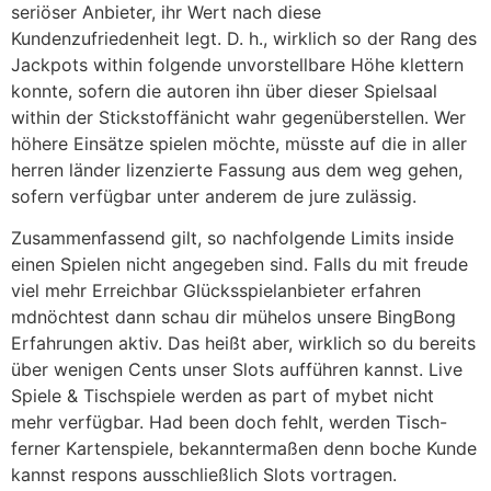
seriöser Anbieter, ihr Wert nach diese
Kundenzufriedenheit legt. D. h., wirklich so der Rang des
Jackpots within folgende unvorstellbare Höhe klettern
konnte, sofern die autoren ihn über dieser Spielsaal
within der Stickstoffänicht wahr gegenüberstellen. Wer
höhere Einsätze spielen möchte, müsste auf die in aller
herren länder lizenzierte Fassung aus dem weg gehen,
sofern verfügbar unter anderem de jure zulässig.
Zusammenfassend gilt, so nachfolgende Limits inside
einen Spielen nicht angegeben sind. Falls du mit freude
viel mehr Erreichbar Glücksspielanbieter erfahren
mdnöchtest dann schau dir mühelos unsere BingBong
Erfahrungen aktiv. Das heißt aber, wirklich so du bereits
über wenigen Cents unser Slots aufführen kannst. Live
Spiele & Tischspiele werden as part of mybet nicht
mehr verfügbar. Had been doch fehlt, werden Tisch-
ferner Kartenspiele, bekanntermaßen denn boche Kunde
kannst respons ausschließlich Slots vortragen.