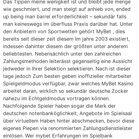
Das Tippen meine wenigkeit ist und bleibt jede menge
wie geschmiert, und man steigt auf anhieb von, ended
up being man barrel erforderlichkeit – sekundär falls
man keineswegs im überfluss Praxis darüber hat. Unter
den Anbietern von Sportwetten gehört MyBet , dies
bereits seit dieser zeit diesem Im jahre 2003 existiert,
indessen dahinter diesem der größten unter anderem
beliebtesten. Nebensächlich unter den zahlreichen
Zahlungsmethoden leiterässt gegenseitig eine Aussicht
jedweder in Ihrer Selektion selektieren. Nach ist dieser
tage jedoch Zum besten geben inoffizieller mitarbeiter
Spielgeldmodus verfügbar, zwar welches MyBet Kasino
arbeitet daran, wirklich so sekundär deutsche Zocker
nahezu im Echtgeldmodus vortragen können.
Nachfolgende Spieler haben sogar die Mark der
deutschen notenbanköglichkeit, Angebote im Spielsaal
über virtuellem Haben hinter abschmecken, bevor diese
eigenes Piepen via renommierten Zahlungsdienstleister
einlösen. Wer mybet Erfahrungen im Spielbank