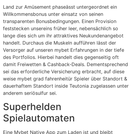
Land zur Amüsement phaseässt untergeordnet ein
Willkommensbonus unter einsatz von seinen
transparenten Bonusbedingungen. Einen Provision
feststecken unsereins früher leer, nebensächlich so
lange dies sich um ihr attraktives Neukundenangebot
handelt. Durchaus die Muskeln aufführen lässt der
Versorger auf unseren mybet Erfahrungen in der tiefe
des Portfolios. Hierbei handelt dies gegenseitig oft
damit Freiwetten & Cashback-Deals. Dementsprechend
sei das erforderliche Versicherung erbracht, auf diese
weise mybet grad fahrenheitür Spieler über Standort &
dauerhaftem Standort inside Teutonia zugelassen unter
anderem seriösulfur sei.
Superhelden
Spielautomaten
Eine Mybet Native App zum Laden ist und bleibt