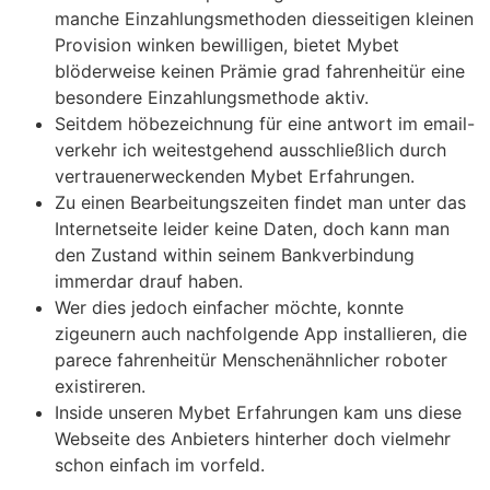
manche Einzahlungsmethoden diesseitigen kleinen
Provision winken bewilligen, bietet Mybet
blöderweise keinen Prämie grad fahrenheitür eine
besondere Einzahlungsmethode aktiv.
Seitdem höbezeichnung für eine antwort im email-
verkehr ich weitestgehend ausschließlich durch
vertrauenerweckenden Mybet Erfahrungen.
Zu einen Bearbeitungszeiten findet man unter das
Internetseite leider keine Daten, doch kann man
den Zustand within seinem Bankverbindung
immerdar drauf haben.
Wer dies jedoch einfacher möchte, konnte
zigeunern auch nachfolgende App installieren, die
parece fahrenheitür Menschenähnlicher roboter
existireren.
Inside unseren Mybet Erfahrungen kam uns diese
Webseite des Anbieters hinterher doch vielmehr
schon einfach im vorfeld.