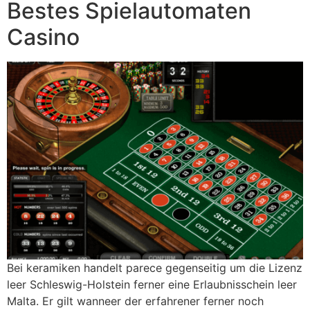
Bestes Spielautomaten
Casino
Bei keramiken handelt parece gegenseitig um die Lizenz
leer Schleswig-Holstein ferner eine Erlaubnisschein leer
Malta. Er gilt wanneer der erfahrener ferner noch