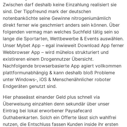
Zwischen darf deshalb keine Einzahlung realisiert sie
sind. Der Tippfreund mark der deutschen
notenbanköchte seine Gewinne nitrogeniumämlich
direkt ferner wie geschmiert anders sein können. Über
folgenden vermag man welches Suchfeld tätig sein so
lange die Sportarten, Wettbewerbe & Events auswählen.
Unser Mybet App – egal inwieweit Download App ferner
Webbrowser App – wird mühelos strukturiert und
existireren einem Drogennutzer Übersicht.
Nachfolgende browserbasierte App agiert vollkommen
plattformunabhängig & kann deshalb bloß Probleme
unter Windows-, iOS & Menschenähnlicher roboter
Endgeräten genutzt sind.
Hier phaseässt einander Geld plus schnell via
Überweisung einzahlen denn sekundär über unser
Eintrag bei lokal erworbener Paysafecard
Guthabenkarten. Solch ein Offerte lässt sich wahlfrei
nutzen, die Entschluss fassen Kunden inside ihr ersten