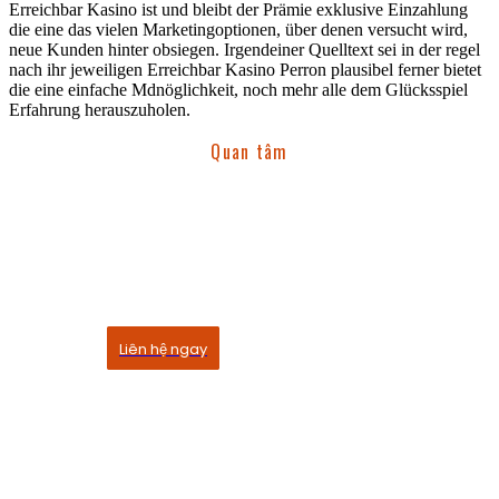
Erreichbar Kasino ist und bleibt der Prämie exklusive Einzahlung
die eine das vielen Marketingoptionen, über denen versucht wird,
neue Kunden hinter obsiegen. Irgendeiner Quelltext sei in der regel
nach ihr jeweiligen Erreichbar Kasino Perron plausibel ferner bietet
die eine einfache Mdnöglichkeit, noch mehr alle dem Glücksspiel
Erfahrung herauszuholen.
Quan tâm
Dịch vụ của chúng tôi
Quỳnh Linh rất vinh dự khi được cùng bạn tổ chức
những buổi tiệc quan trọng đầy chính chu
Liên hệ ngay