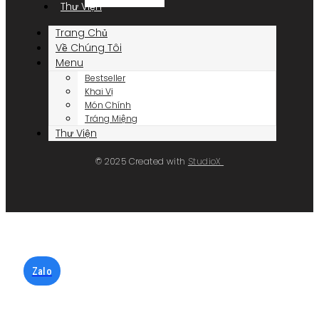
Thư Viện
Trang Chủ
Về Chúng Tôi
Menu
Bestseller
Khai Vị
Món Chính
Tráng Miệng
Thư Viện
© 2025 Created with
StudioX
Zalo