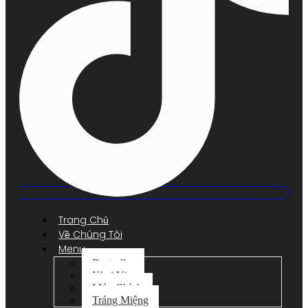
Trang Chủ
Về Chúng Tôi
Menu
Bestseller
Khai Vị
Món Chính
Tráng Miệng