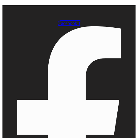
Facebook-f