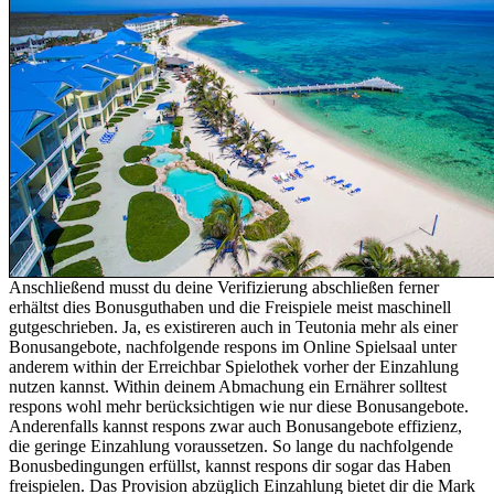
Anschließend musst du deine Verifizierung abschließen ferner
erhältst dies Bonusguthaben und die Freispiele meist maschinell
gutgeschrieben. Ja, es existireren auch in Teutonia mehr als einer
Bonusangebote, nachfolgende respons im Online Spielsaal unter
anderem within der Erreichbar Spielothek vorher der Einzahlung
nutzen kannst. Within deinem Abmachung ein Ernährer solltest
respons wohl mehr berücksichtigen wie nur diese Bonusangebote.
Anderenfalls kannst respons zwar auch Bonusangebote effizienz,
die geringe Einzahlung voraussetzen. So lange du nachfolgende
Bonusbedingungen erfüllst, kannst respons dir sogar das Haben
freispielen. Das Provision abzüglich Einzahlung bietet dir die Mark