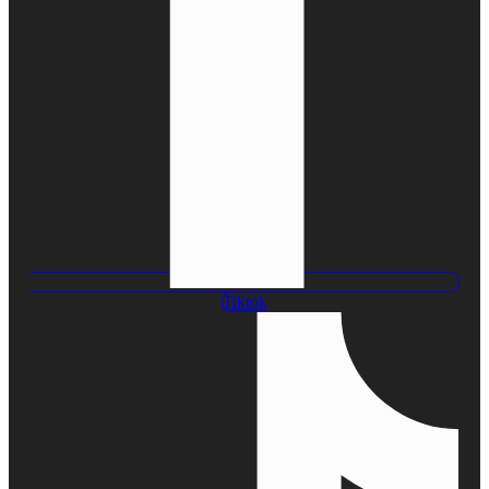
Tiktok