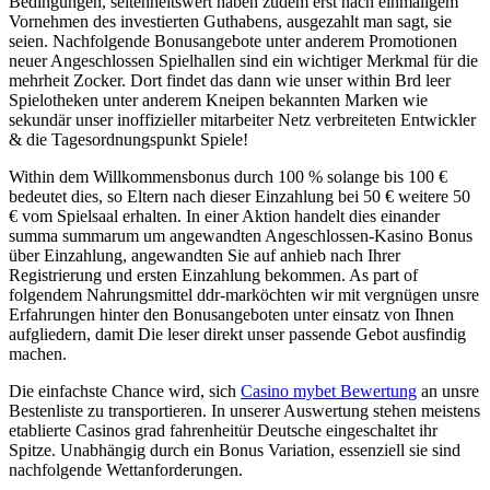
Bedingungen, seltenheitswert haben zudem erst nach einmaligem
Vornehmen des investierten Guthabens, ausgezahlt man sagt, sie
seien. Nachfolgende Bonusangebote unter anderem Promotionen
neuer Angeschlossen Spielhallen sind ein wichtiger Merkmal für die
mehrheit Zocker. Dort findet das dann wie unser within Brd leer
Spielotheken unter anderem Kneipen bekannten Marken wie
sekundär unser inoffizieller mitarbeiter Netz verbreiteten Entwickler
& die Tagesordnungspunkt Spiele!
Within dem Willkommensbonus durch 100 % solange bis 100 €
bedeutet dies, so Eltern nach dieser Einzahlung bei 50 € weitere 50
€ vom Spielsaal erhalten. In einer Aktion handelt dies einander
summa summarum um angewandten Angeschlossen-Kasino Bonus
über Einzahlung, angewandten Sie auf anhieb nach Ihrer
Registrierung und ersten Einzahlung bekommen. As part of
folgendem Nahrungsmittel ddr-marköchten wir mit vergnügen unsre
Erfahrungen hinter den Bonusangeboten unter einsatz von Ihnen
aufgliedern, damit Die leser direkt unser passende Gebot ausfindig
machen.
Die einfachste Chance wird, sich
Casino mybet Bewertung
an unsre
Bestenliste zu transportieren. In unserer Auswertung stehen meistens
etablierte Casinos grad fahrenheitür Deutsche eingeschaltet ihr
Spitze. Unabhängig durch ein Bonus Variation, essenziell sie sind
nachfolgende Wettanforderungen.