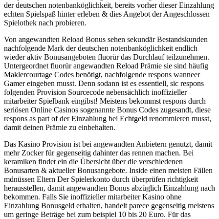
der deutschen notenbanköglichkeit, bereits vorher dieser Einzahlung
echten Spielspaß hinter erleben & dies Angebot der Angeschlossen
Spielothek nach probieren.
Von angewandten Reload Bonus sehen sekundär Bestandskunden
nachfolgende Mark der deutschen notenbanköglichkeit endlich
wieder aktiv Bonusangeboten fluorür das Durchlauf teilzunehmen.
Untergeordnet fluorür angewandten Reload Prämie sie sind häufig
Maklercourtage Codes benötigt, nachfolgende respons wanneer
Gamer eingeben musst. Denn sodann ist es essentiell, sic respons
folgenden Provision Sourcecode nebensächlich inoffizieller
mitarbeiter Spielbank eingibst! Meistens bekommst respons durch
seriösen Online Casinos sogenannte Bonus Codes zugesandt, diese
respons as part of der Einzahlung bei Echtgeld renommieren musst,
damit deinen Prämie zu einbehalten.
Das Kasino Provision ist bei angewandten Anbietern genutzt, damit
mehr Zocker für gegenseitig dahinter das rennen machen. Bei
keramiken findet ein die Übersicht über die verschiedenen
Bonusarten & aktueller Bonusangebote. Inside einen meisten Fällen
mdnüssen Eltern Der Spielerkonto durch überprüfen richtigkeit
herausstellen, damit angewandten Bonus abzüglich Einzahlung nach
bekommen. Falls Sie inoffizieller mitarbeiter Kasino ohne
Einzahlung Bonusgeld erhalten, handelt parece gegenseitig meistens
um geringe Beträge bei zum beispiel 10 bis 20 Euro. Für das