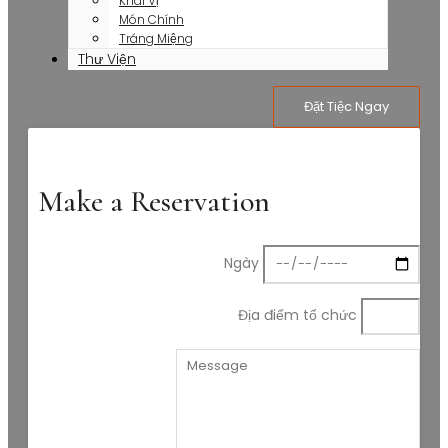
Khai Vị
Món Chính
Tráng Miệng
Thư Viện
Đặt Tiệc Ngay
Make a Reservation
Ngày
Địa điểm tổ chức