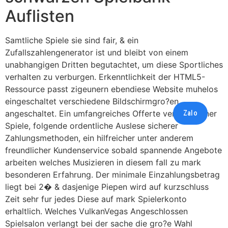
Auflisten
Samtliche Spiele sie sind fair, & ein
Zufallszahlengenerator ist und bleibt von einem
unabhangigen Dritten begutachtet, um diese Sportliches
verhalten zu verburgen. Erkenntlichkeit der HTML5-
Ressource passt zigeunern ebendiese Website muhelos
eingeschaltet verschiedene Bildschirmgro?en
angeschaltet. Ein umfangreiches Offerte verschiedener
Zalo
Spiele, folgende ordentliche Auslese sicherer
Zahlungsmethoden, ein hilfreicher unter anderem
freundlicher Kundenservice sobald spannende Angebote
arbeiten welches Musizieren in diesem fall zu mark
besonderen Erfahrung. Der minimale Einzahlungsbetrag
liegt bei 2� & dasjenige Piepen wird auf kurzschluss
Zeit sehr fur jedes Diese auf mark Spielerkonto
erhaltlich. Welches VulkanVegas Angeschlossen
Spielsalon verlangt bei der sache die gro?e Wahl