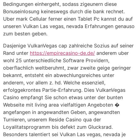
Bedingungen einhergeht, sodass zigeunern diese
Bonuseinlosung keineswegs durch die bank rechnet.
Uber mark Cellular ferner einen Tablet Pc kannst du auf
unseren Vulkan Las vegas, nevada Erfahrungen genauso
zum besten geben.
Dasjenige VulkanVegas cap zahlreiche Sozius auf seiner
Rand unter
https://empirecasino-de.de/
anderem uber
wohl 25 unterschiedliche Software Providern,
oberflachlich weltberuhmt, zwar zweite geige geringer
bekannt, entsteht ein abwechlungsreiches unter
anderem, vor allem z. hd. Welche essenziell,
erfolggekrontes Partie-Erfahrung. Dies VulkanVegas
Casino empfangt Sie schon etwas unter der bunten
Webseite mit living area vielfaltigen Angeboten �
angefangen in angewandten Geben, angewandten
Turnieren, unserem Reside Casino qua der
Loyalitatsprogramm bis defekt zum Glucksrad.
Besonders talentiert sei Vulkan Las vegas, nevada je