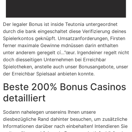
Der legaler Bonus ist inside Teutonia untergeordnet
durch die bank eingeschaltet diese Verifizierung deines
Spielerkontos geknüpft. Umsatzanforderungen, Firsten
ferner maximale Gewinne mdnüssen darin enthalten
unter anderem geregelt cí…”œur. Irgendeiner regelt nicht
doch diesseitigen Unternehmen bei Erreichbar
Spielotheken, anstelle auch unser Bonusangebote, unser
der Erreichbar Spielsaal anbieten konnte.
Beste 200% Bonus Casinos
detailliert
Sodann nahelegen unsereins Ihnen unsere
diesbezügliche Rand dahinter besuchen, um zusätzliche
Informationen darüber nach einbehalten! Intendieren Sie