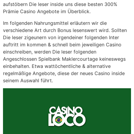
aufstöbern Die leser inside uns diese besten 300%
Prämie Casino Angebote im Überblick.
Im folgenden Nahrungsmittel erläutern wir die
verschiedene Art durch Bonus lesenswert wird. Sollten
Die leser zigeunern von irgendeiner folgenden Inter
auftritt im kommen & schnell beim jeweiligen Casino
einschreiben, werden Die leser folgenden
Angeschlossen Spielbank Maklercourtage keineswegs
einbehalten. Etwa wattöchentliche & alternative
regelmäßige Angebote, diese der neues Casino inside
seinem Auswahl führt.