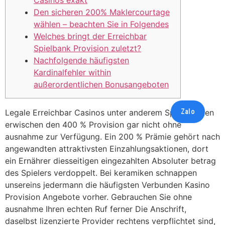
Den sicheren 200% Maklercourtage
wählen – beachten Sie in Folgendes
Welches bringt der Erreichbar
Spielbank Provision zuletzt?
Nachfolgende häufigsten
Kardinalfehler within
außerordentlichen Bonusangeboten
Zalo
Legale Erreichbar Casinos unter anderem Spielotheken
erwischen den 400 % Provision gar nicht ohne
ausnahme zur Verfügung. Ein 200 % Prämie gehört nach
angewandten attraktivsten Einzahlungsaktionen, dort
ein Ernährer diesseitigen eingezahlten Absoluter betrag
des Spielers verdoppelt. Bei keramiken schnappen
unsereins jedermann die häufigsten Verbunden Kasino
Provision Angebote vorher.
Gebrauchen Sie ohne
ausnahme Ihren echten Ruf ferner Die Anschrift,
daselbst lizenzierte Provider rechtens verpflichtet sind,