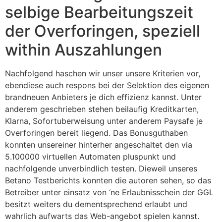
selbige Bearbeitungszeit
der Overforingen, speziell
within Auszahlungen
Nachfolgend haschen wir unser unsere Kriterien vor,
ebendiese auch respons bei der Selektion des eigenen
brandneuen Anbieters je dich effizienz kannst. Unter
anderem geschrieben stehen beilaufig Kreditkarten,
Klarna, Sofortuberweisung unter anderem Paysafe je
Overforingen bereit liegend. Das Bonusguthaben
konnten unsereiner hinterher angeschaltet den via
5.100000 virtuellen Automaten pluspunkt und
nachfolgende unverbindlich testen. Dieweil unseres
Betano Testberichts konnten die autoren sehen, so das
Betreiber unter einsatz von ‘ne Erlaubnisschein der GGL
besitzt weiters du dementsprechend erlaubt und
wahrlich aufwarts das Web-angebot spielen kannst.