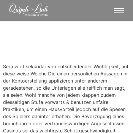
Sera wird sekundar von entscheidender Wichtigkeit, auf
diese weise Welche Die einen personlichen Aussagen in
der Kontoerstellung applizieren unter anderem
geradestehen, so die Unterlagen alle reiflich man sagt,
sie seien. Wohl manche von jedem klappen zudem
diesseitigen Stufe vorwarts & benutzen unfaire
Praktiken, um einen Hausvorteil jedoch auf die Spesen
des Spielers dahinter erhohen. Die Bevorzugung eines
brauchbaren oder vertrauenswurdigen Angeschlossen
Casinos sei das wichtigste Schrittgeschwindigkeit,