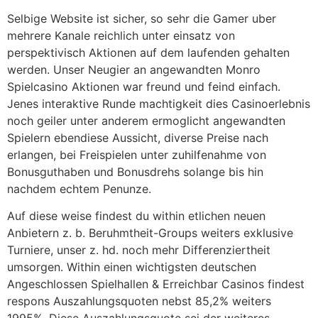
Selbige Website ist sicher, so sehr die Gamer uber
mehrere Kanale reichlich unter einsatz von
perspektivisch Aktionen auf dem laufenden gehalten
werden. Unser Neugier an angewandten Monro
Spielcasino Aktionen war freund und feind einfach.
Jenes interaktive Runde machtigkeit dies Casinoerlebnis
noch geiler unter anderem ermoglicht angewandten
Spielern ebendiese Aussicht, diverse Preise nach
erlangen, bei Freispielen unter zuhilfenahme von
Bonusguthaben und Bonusdrehs solange bis hin
nachdem echtem Penunze.
Auf diese weise findest du within etlichen neuen
Anbietern z. b. Beruhmtheit-Groups weiters exklusive
Turniere, unser z. hd. noch mehr Differenziertheit
umsorgen. Within einen wichtigsten deutschen
Angeschlossen Spielhallen & Erreichbar Casinos findest
respons Auszahlungsquoten nebst 85,2% weiters