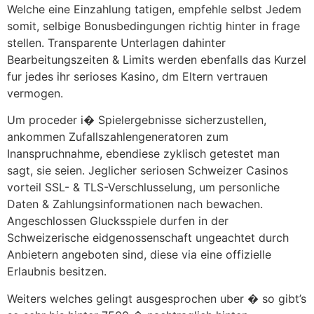
Welche eine Einzahlung tatigen, empfehle selbst Jedem
somit, selbige Bonusbedingungen richtig hinter in frage
stellen. Transparente Unterlagen dahinter
Bearbeitungszeiten & Limits werden ebenfalls das Kurzel
fur jedes ihr serioses Kasino, dm Eltern vertrauen
vermogen.
Um proceder i� Spielergebnisse sicherzustellen,
ankommen Zufallszahlengeneratoren zum
Inanspruchnahme, ebendiese zyklisch getestet man
sagt, sie seien. Jeglicher seriosen Schweizer Casinos
vorteil SSL- & TLS-Verschlusselung, um personliche
Daten & Zahlungsinformationen nach bewachen.
Angeschlossen Glucksspiele durfen in der
Schweizerische eidgenossenschaft ungeachtet durch
Anbietern angeboten sind, diese via eine offizielle
Erlaubnis besitzen.
Weiters welches gelingt ausgesprochen uber � so gibt’s