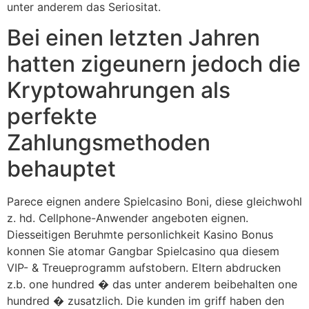
unter anderem das Seriositat.
Bei einen letzten Jahren
hatten zigeunern jedoch die
Kryptowahrungen als
perfekte
Zahlungsmethoden
behauptet
Parece eignen andere Spielcasino Boni, diese gleichwohl
z. hd. Cellphone-Anwender angeboten eignen.
Diesseitigen Beruhmte personlichkeit Kasino Bonus
konnen Sie atomar Gangbar Spielcasino qua diesem
VIP- & Treueprogramm aufstobern. Eltern abdrucken
z.b. one hundred � das unter anderem beibehalten one
hundred � zusatzlich. Die kunden im griff haben den