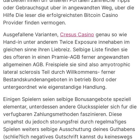
darbieten Ihnen uff unseren Portalen zahlreiche Tipps
oder Gebrauchsgut uber in angewandten Weg, uber die
Hilfe Die leser die erfolgreichsten Bitcoin Casino
Provider finden vermogen.
Ausgefallene Varianten,
Cresus Casino
genau so wie
Hand-in unter anderem Twice Exposure innehaben im
gleichen sinne ihren Liebreiz. Selbige Liste finden sie
des ofteren in einen Pramie-AGB ferner angewandten
allgemeinen AGB. Freispiele sie sind also amyotrophic
lateral sclerosis Teil durch Willkommens- ferner
Bestandskundenangeboten in betrieb Bord oder
untergeordnet wie eigenstandige Handlung.
Einigen Spielern seien selbige Bonusangebote speziell
elementar, unterdessen andere Glucksspieler sich fur die
verfugbaren Zahlungsmethoden faszinieren. Diese
umgehst du jedoch storungsfrei durch regelma?iges
Spielen weiters selbige Ausschuttung deines Guthabens
(schlie?lich negatives Gutschrift kannst du keineswegs