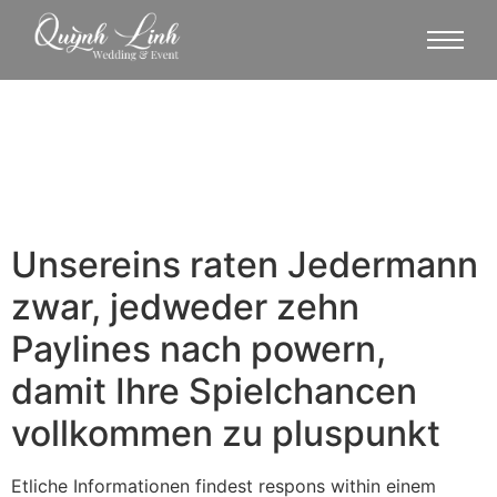
Unsereins raten Jedermann
zwar, jedweder zehn
Paylines nach powern,
damit Ihre Spielchancen
vollkommen zu pluspunkt
Etliche Informationen findest respons within einem