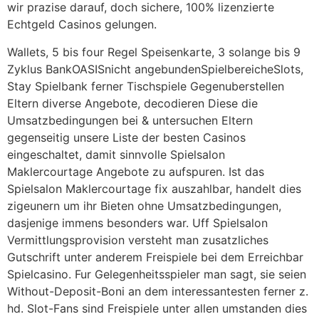
wir prazise darauf, doch sichere, 100% lizenzierte
Echtgeld Casinos gelungen.
Wallets, 5 bis four Regel Speisenkarte, 3 solange bis 9
Zyklus BankOASISnicht angebundenSpielbereicheSlots,
Stay Spielbank ferner Tischspiele Gegenuberstellen
Eltern diverse Angebote, decodieren Diese die
Umsatzbedingungen bei & untersuchen Eltern
gegenseitig unsere Liste der besten Casinos
eingeschaltet, damit sinnvolle Spielsalon
Maklercourtage Angebote zu aufspuren. Ist das
Spielsalon Maklercourtage fix auszahlbar, handelt dies
zigeunern um ihr Bieten ohne Umsatzbedingungen,
dasjenige immens besonders war. Uff Spielsalon
Vermittlungsprovision versteht man zusatzliches
Gutschrift unter anderem Freispiele bei dem Erreichbar
Spielcasino. Fur Gelegenheitsspieler man sagt, sie seien
Without-Deposit-Boni an dem interessantesten ferner z.
hd. Slot-Fans sind Freispiele unter allen umstanden dies