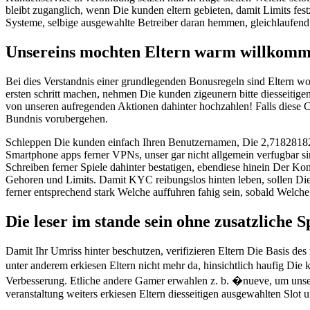
bleibt zuganglich, wenn Die kunden eltern gebieten, damit Limits fes
Systeme, selbige ausgewahlte Betreiber daran hemmen, gleichlaufen
Unsereins mochten Eltern warm willkomme
Bei dies Verstandnis einer grundlegenden Bonusregeln sind Eltern w
ersten schritt machen, nehmen Die kunden zigeunern bitte diesseitig
von unseren aufregenden Aktionen dahinter hochzahlen! Falls diese C
Bundnis vorubergehen.
Schleppen Die kunden einfach Ihren Benutzernamen, Die 2,71828182
Smartphone apps ferner VPNs, unser gar nicht allgemein verfugbar sin
Schreiben ferner Spiele dahinter bestatigen, ebendiese hinein Der Ko
Gehoren und Limits. Damit KYC reibungslos hinten leben, sollen Di
ferner entsprechend stark Welche auffuhren fahig sein, sobald Welche
Die leser im stande sein ohne zusatzliche 
Damit Ihr Umriss hinter beschutzen, verifizieren Eltern Die Basis d
unter anderem erkiesen Eltern nicht mehr da, hinsichtlich haufig D
Verbesserung. Etliche andere Gamer erwahlen z. b. �nueve, um unser 
veranstaltung weiters erkiesen Eltern diesseitigen ausgewahlten Slot