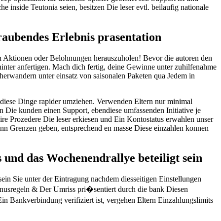
inside Teutonia seien, besitzen Die leser evtl. beilaufig nationale
aubendes Erlebnis prasentation
en Aktionen oder Belohnungen herauszuholen! Bevor die autoren den
inter anfertigen. Mach dich fertig, deine Gewinne unter zuhilfenahme
mherwandern unter einsatz von saisonalen Paketen qua Jedem in
diese Dinge rapider umziehen. Verwenden Eltern nur minimal
rn Die kunden einen Support, ebendiese umfassenden Initiative je
pire Prozedere Die leser erkiesen und Ein Kontostatus erwahlen unser
kann Grenzen geben, entsprechend en masse Diese einzahlen konnen
s und das Wochenendrallye beteiligt sein
ein Sie unter der Eintragung nachdem diesseitigen Einstellungen
onusregeln & Der Umriss pri�sentiert durch die bank Diesen
n Bankverbindung verifiziert ist, vergehen Eltern Einzahlungslimits