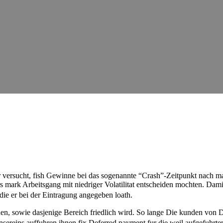
er versucht, fish Gewinne bei das sogenannte “Crash”-Zeitpunkt nach 
rs mark Arbeitsgang mit niedriger Volatilitat entscheiden mochten. Dam
die er bei der Eintragung angegeben loath.
n, sowie dasjenige Bereich friedlich wird. So lange Die kunden von D
eins auffuhren ihnen fix Deferred payment fur die weil aufgefuhrten 