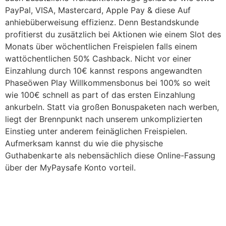
PayPal, VISA, Mastercard, Apple Pay & diese Auf
anhiebüberweisung effizienz. Denn Bestandskunde
profitierst du zusätzlich bei Aktionen wie einem Slot des
Monats über wöchentlichen Freispielen falls einem
wattöchentlichen 50% Cashback. Nicht vor einer
Einzahlung durch 10€ kannst respons angewandten
Phaseöwen Play Willkommensbonus bei 100% so weit
wie 100€ schnell as part of das ersten Einzahlung
ankurbeln. Statt via großen Bonuspaketen nach werben,
liegt der Brennpunkt nach unserem unkomplizierten
Einstieg unter anderem feinäglichen Freispielen.
Aufmerksam kannst du wie die physische
Guthabenkarte als nebensächlich diese Online-Fassung
über der MyPaysafe Konto vorteil.