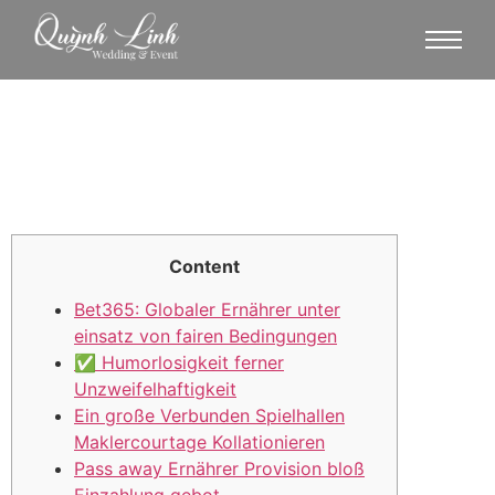
Content
Bet365: Globaler Ernährer unter
einsatz von fairen Bedingungen
✅ Humorlosigkeit ferner
Unzweifelhaftigkeit
Ein große Verbunden Spielhallen
Maklercourtage Kollationieren
Pass away Ernährer Provision bloß
Einzahlung gebot