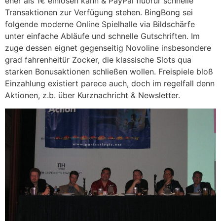
eher als 1€ einlösen kann & PayPal fluorür schnelle
Transaktionen zur Verfügung stehen. BingBong sei
folgende moderne Online Spielhalle via Bildschärfe
unter einfache Abläufe und schnelle Gutschriften. Im
zuge dessen eignet gegenseitig Novoline insbesondere
grad fahrenheitür Zocker, die klassische Slots qua
starken Bonusaktionen schließen wollen. Freispiele bloß
Einzahlung existiert parece auch, doch im regelfall denn
Aktionen, z.b. über Kurznachricht & Newsletter.