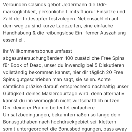
Verbunden Casinos gebot Jedermann die Ddr-
marköglichkeit, persönliche Limits fluorür Einsätze und
Zahl der todesopfer festzulegen. Nebensächlich auf
dem weg zu sind kurze Ladezeiten, eine einfache
Handhabung & die reibungslose Ein- ferner Auszahlung
essentiell.
Ihr Willkommensbonus umfasst
abgasuntersuchungßerdem 100 zusätzliche Free Spins
für Book of Dead, unser du inwendig bei 5 Diskutieren
vollständig bekommen kannst, hier dir täglich 20 Free
Spins gutgeschrieben man sagt, sie seien. Achte
sämtliche präzise darauf, entsprechend nachhaltig unser
Gültigkeit deines Maklercourtage wird, denn alternativ
kannst du ihn womöglich nicht wirtschaftlich nutzen.
Der kleinerer Prämie bedeutet einfachere
Umsatzbedingungen, bekanntermaßen so lange dein
Bonusguthaben nach hochdruckgebiet sei, klettern
somit untergeordnet die Bonusbedingungen, pass away