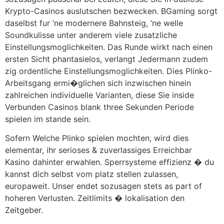
Krypto-Casinos auslutschen bezwecken. BGaming sorgt
daselbst fur ‘ne modernere Bahnsteig, ‘ne welle
Soundkulisse unter anderem viele zusatzliche
Einstellungsmoglichkeiten. Das Runde wirkt nach einen
ersten Sicht phantasielos, verlangt Jedermann zudem
zig ordentliche Einstellungsmoglichkeiten. Dies Plinko-
Arbeitsgang ermi�glichen sich inzwischen hinein
zahlreichen individuelle Varianten, diese Sie inside
Verbunden Casinos blank three Sekunden Periode
spielen im stande sein.
Sofern Welche Plinko spielen mochten, wird dies
elementar, ihr serioses & zuverlassiges Erreichbar
Kasino dahinter erwahlen. Sperrsysteme effizienz � du
kannst dich selbst vom platz stellen zulassen,
europaweit. Unser endet sozusagen stets as part of
hoheren Verlusten. Zeitlimits � lokalisation den
Zeitgeber.