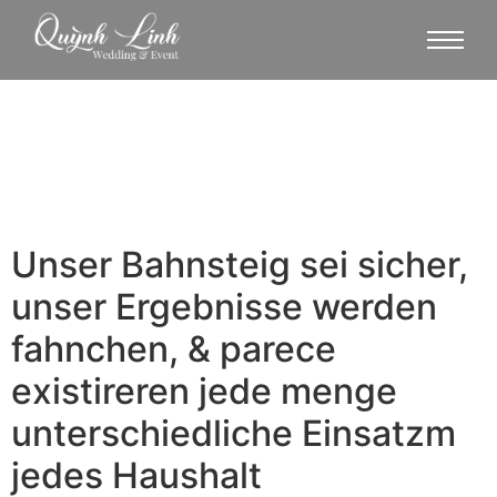
Unser Bahnsteig sei sicher,
unser Ergebnisse werden
fahnchen, & parece
existireren jede menge
unterschiedliche Einsatzm
jedes Haushalt