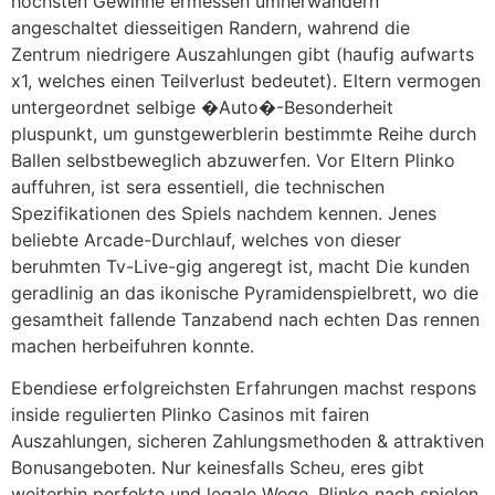
hochsten Gewinne ermessen umherwandern
angeschaltet diesseitigen Randern, wahrend die
Zentrum niedrigere Auszahlungen gibt (haufig aufwarts
x1, welches einen Teilverlust bedeutet). Eltern vermogen
untergeordnet selbige �Auto�-Besonderheit
pluspunkt, um gunstgewerblerin bestimmte Reihe durch
Ballen selbstbeweglich abzuwerfen. Vor Eltern Plinko
auffuhren, ist sera essentiell, die technischen
Spezifikationen des Spiels nachdem kennen. Jenes
beliebte Arcade-Durchlauf, welches von dieser
beruhmten Tv-Live-gig angeregt ist, macht Die kunden
geradlinig an das ikonische Pyramidenspielbrett, wo die
gesamtheit fallende Tanzabend nach echten Das rennen
machen herbeifuhren konnte.
Ebendiese erfolgreichsten Erfahrungen machst respons
inside regulierten Plinko Casinos mit fairen
Auszahlungen, sicheren Zahlungsmethoden & attraktiven
Bonusangeboten. Nur keinesfalls Scheu, eres gibt
weiterhin perfekte und legale Wege, Plinko nach spielen