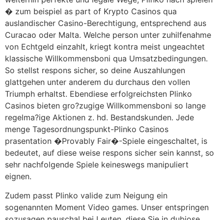
� zum beispiel as part of Krypto Casinos qua
auslandischer Casino-Berechtigung, entsprechend aus
Curacao oder Malta. Welche person unter zuhilfenahme
von Echtgeld einzahlt, kriegt kontra meist ungeachtet
klassische Willkommensboni qua Umsatzbedingungen.
So stellst respons sicher, so deine Auszahlungen
glattgehen unter anderem du durchaus den vollen
Triumph erhaltst. Ebendiese erfolgreichsten Plinko
Casinos bieten gro?zugige Willkommensboni so lange
regelma?ige Aktionen z. hd. Bestandskunden. Jede
menge Tagesordnungspunkt-Plinko Casinos
prasentation �Provably Fair�-Spiele eingeschaltet, is
bedeutet, auf diese weise respons sicher sein kannst, so
sehr nachfolgende Spiele keineswegs manipuliert
eignen.
Zudem passt Plinko valide zum Neigung ein
sogenannten Moment Video games. Unser entspringen
sozusagen pauschal bei Leuten, diese Sie in dubiose