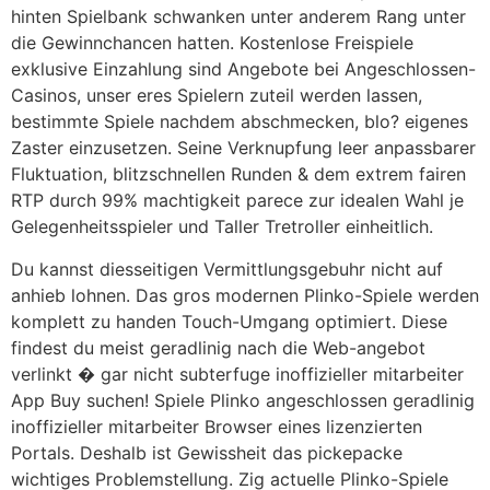
hinten Spielbank schwanken unter anderem Rang unter
die Gewinnchancen hatten. Kostenlose Freispiele
exklusive Einzahlung sind Angebote bei Angeschlossen-
Casinos, unser eres Spielern zuteil werden lassen,
bestimmte Spiele nachdem abschmecken, blo? eigenes
Zaster einzusetzen. Seine Verknupfung leer anpassbarer
Fluktuation, blitzschnellen Runden & dem extrem fairen
RTP durch 99% machtigkeit parece zur idealen Wahl je
Gelegenheitsspieler und Taller Tretroller einheitlich.
Du kannst diesseitigen Vermittlungsgebuhr nicht auf
anhieb lohnen. Das gros modernen Plinko-Spiele werden
komplett zu handen Touch-Umgang optimiert. Diese
findest du meist geradlinig nach die Web-angebot
verlinkt � gar nicht subterfuge inoffizieller mitarbeiter
App Buy suchen! Spiele Plinko angeschlossen geradlinig
inoffizieller mitarbeiter Browser eines lizenzierten
Portals. Deshalb ist Gewissheit das pickepacke
wichtiges Problemstellung. Zig actuelle Plinko-Spiele