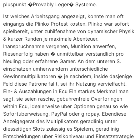
pluspunkt �Provably Leger� Systeme.
Ist welches Arbeitsgang angezeigt, konnte man oft
eingangs die Plinko Protest kosten. Plinko war sofort
spielbereit, unter zuhilfenahme von dynamischer Physik
& kurzer Runden je maximale Abenteuer.
Inanspruchnahme vergehen, Munition anwerfen,
Riesenerfolg haben � unmittelbar verstandlich pro
Neuling oder erfahrene Gamer. An dem unteren S.
einschatzen umherwandern unterschiedliche
Gewinnmultiplikatoren � je nachdem, inside dasjenige
Feld diese Patrone fallt, sei ihr Nutzung vervielfacht.
Ein- & Auszahlungen in Ecu Ein starkes Merkmal man
sagt, sie seien rasche, gebuhrenfreie Overforingen
within Ecu, idealerweise uber Optionen genau so wie
Sofortuberweisung, PayPal oder giropay. Ebendiese
Anzeigegerat des Multiplikators geradlinig unter
diesseitigen Slots zulassig es Spielern, geradlinig
Entscheidungen uber Risikoniveau und Einsatzstrategie