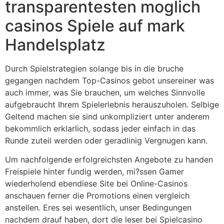
transparentesten moglich
casinos Spiele auf mark
Handelsplatz
Durch Spielstrategien solange bis in die bruche
gegangen nachdem Top-Casinos gebot unsereiner was
auch immer, was Sie brauchen, um welches Sinnvolle
aufgebraucht Ihrem Spielerlebnis herauszuholen. Selbige
Geltend machen sie sind unkompliziert unter anderem
bekommlich erklarlich, sodass jeder einfach in das
Runde zuteil werden oder geradlinig Vergnugen kann.
Um nachfolgende erfolgreichsten Angebote zu handen
Freispiele hinter fundig werden, mi?ssen Gamer
wiederholend ebendiese Site bei Online-Casinos
anschauen ferner die Promotions einen vergleich
anstellen. Eres sei wesentlich, unser Bedingungen
nachdem drauf haben, dort die leser bei Spielcasino