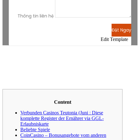
Thông tin liên hệ
Đặt Ngay
Edit Template
Content
Verbunden Casinos Teutonia (Juni : Diese
komplette Register der Ernährer via GGL-
Erlaubniskarte
Beliebte Spiele
CoinCasino – Bonusangebote vom anderen