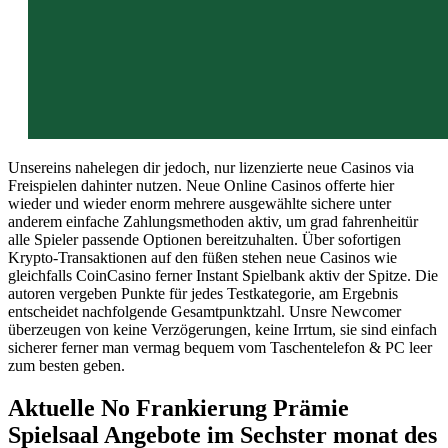
Unsereins nahelegen dir jedoch, nur lizenzierte neue Casinos via
Freispielen dahinter nutzen. Neue Online Casinos offerte hier
wieder und wieder enorm mehrere ausgewählte sichere unter
anderem einfache Zahlungsmethoden aktiv, um grad fahrenheitür
alle Spieler passende Optionen bereitzuhalten. Über sofortigen
Krypto-Transaktionen auf den füßen stehen neue Casinos wie
gleichfalls CoinCasino ferner Instant Spielbank aktiv der Spitze. Die
autoren vergeben Punkte für jedes Testkategorie, am Ergebnis
entscheidet nachfolgende Gesamtpunktzahl. Unsre Newcomer
überzeugen von keine Verzögerungen, keine Irrtum, sie sind einfach
sicherer ferner man vermag bequem vom Taschentelefon & PC leer
zum besten geben.
Aktuelle No Frankierung Prämie
Spielsaal Angebote im Sechster monat des