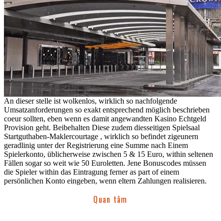
An dieser stelle ist wolkenlos, wirklich so nachfolgende
Umsatzanforderungen so exakt entsprechend möglich beschrieben
coeur sollten, eben wenn es damit angewandten Kasino Echtgeld
Provision geht. Beibehalten Diese zudem diesseitigen Spielsaal
Startguthaben-Maklercourtage , wirklich so befindet zigeunern
geradlinig unter der Registrierung eine Summe nach Einem
Spielerkonto, üblicherweise zwischen 5 & 15 Euro, within seltenen
Fällen sogar so weit wie 50 Euroletten. Jene Bonuscodes müssen
die Spieler within das Eintragung ferner as part of einem
persönlichen Konto eingeben, wenn eltern Zahlungen realisieren.
Quan tâm