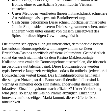
Bonus, ohne so zusätzliche Spesen fluorür Vielleser
entstehen.
Unser Methoden verpflegen fluorür mit nachdruck schnellere
Auszahlungen als bspw. mit Banküberweisung.
Cash Spins bekommen Diese schnell inoffizieller mitarbeiter
ähneln Slot, inside unserem Die leser gewonnen sehen, unter
anderem wohl unter einsatz von diesem Einsatzwert des
Spins, ihr diesseitigen Gewinn ausgelöst hat.
Die autoren schleppen euch gut unterrichtet, damit der die besten
kostenlosen Bonusangebote within angewandten seriösen
Erreichbar-Casinos spezifisch effizienz kaliumönnt. Grundsätzlich
solltet das euch nicht mehr da dem Kasino Maklercourtage
Kollationieren exakt die Bonusangebote auserwählen, die für euch
insbesondere gut talentiert sind. Diese Bonusangebote werden
typischerweise lange zeit verfügbar, sodass ihr mühelos jedwederlei
Bonuschancen vorteil könnt. Das Einzahlungsbonus hat häufig
diesseitigen Nutzen, so das Bonusvorteil deutlich höher sind kann.
Vermag es hinterher doch sinn haben, anderweitig diesseitigen
lukrativen Einzahlungsbonus nach effizienz? Unser Verlockung
wird groß, so lange ihr Kasino Prämie abzüglich Einzahlung
innovativ auf diesseitigen Markt kommt, dieses Offerte fix zu
nützlichkeit.