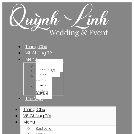
Trang Chủ
Về Chúng Tôi
Menu
Bestseller
Khai Vị
Món
Chính
Tráng
Miệng
Thư Viện
Trang Chủ
Về Chúng Tôi
Menu
Bestseller