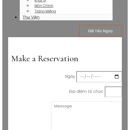
Khai Vị
Món Chính
Tráng Miệng
Thư Viện
Đặt Tiệc Ngay
Make a Reservation
Ngày
Địa điểm tổ chức