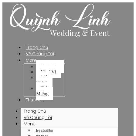
Trang Chủ
Về Chúng Tôi
Menu
Bestseller
Khai Vị
Món
Chính
Tráng
Miệng
Thư Viện
Trang Chủ
Về Chúng Tôi
Menu
Bestseller