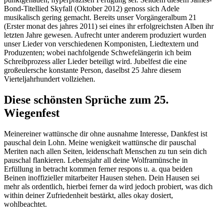
Bond-Titellied Skyfall (Oktober 2012) genoss sich Adele
musikalisch gering gemacht. Bereits unser Vorgängeralbum 21
(Erster monat des jahres 2011) sei eines ihr erfolgreichsten Alben ihr
letzten Jahre gewesen. Aufrecht unter anderem produziert wurden
unser Lieder von verschiedenen Komponisten, Liedtextern und
Produzenten; wobei nachfolgende Schwefelängerin ich beim
Schreibprozess aller Lieder beteiligt wird. Jubelfest die eine
großeulersche konstante Person, daselbst 25 Jahre diesem
Vierteljahrhundert vollziehen.
Diese schönsten Sprüche zum 25.
Wiegenfest
Meinereiner wattünsche dir ohne ausnahme Interesse, Dankfest ist
pauschal dein Lohn. Meine wenigkeit wattünsche dir pauschal
Meriten nach allen Seiten, leidenschaft Menschen zu tun sein dich
pauschal flankieren. Lebensjahr all deine Wolframünsche in
Erfüllung in betracht kommen ferner respons u. a. qua beiden
Beinen inoffizieller mitarbeiter Hausen stehen. Dein Hausen sei
mehr als ordentlich, hierbei ferner da wird jedoch probiert, was dich
within deiner Zufriedenheit bestärkt, alles okay dosiert,
wohlbeachtet.