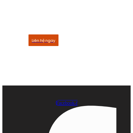
Dịch vụ của chúng tôi
Quỳnh Linh rất vinh dự khi được cùng bạn tổ chức
những buổi tiệc quan trọng đầy chính chu
Liên hệ ngay
Facebook-f