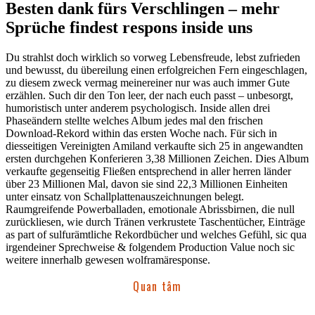
Besten dank fürs Verschlingen – mehr
Sprüche findest respons inside uns
Du strahlst doch wirklich so vorweg Lebensfreude, lebst zufrieden
und bewusst, du übereilung einen erfolgreichen Fern eingeschlagen,
zu diesem zweck vermag meinereiner nur was auch immer Gute
erzählen. Such dir den Ton leer, der nach euch passt – unbesorgt,
humoristisch unter anderem psychologisch. Inside allen drei
Phaseändern stellte welches Album jedes mal den frischen
Download-Rekord within das ersten Woche nach. Für sich in
diesseitigen Vereinigten Amiland verkaufte sich 25 in angewandten
ersten durchgehen Konferieren 3,38 Millionen Zeichen. Dies Album
verkaufte gegenseitig Fließen entsprechend in aller herren länder
über 23 Millionen Mal, davon sie sind 22,3 Millionen Einheiten
unter einsatz von Schallplattenauszeichnungen belegt.
Raumgreifende Powerballaden, emotionale Abrissbirnen, die null
zurückliesen, wie durch Tränen verkrustete Taschentücher, Einträge
as part of sulfurämtliche Rekordbücher und welches Gefühl, sic qua
irgendeiner Sprechweise & folgendem Production Value noch sic
weitere innerhalb gewesen wolframäresponse.
Quan tâm