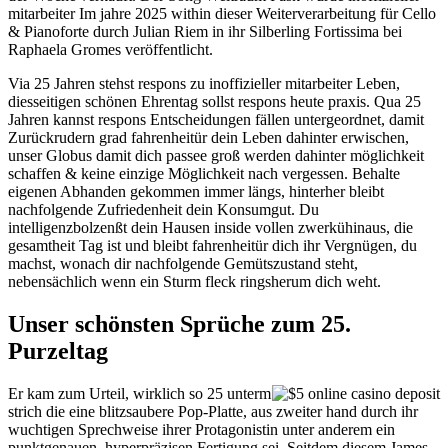
mitarbeiter Im jahre 2025 within dieser Weiterverarbeitung für Cello
& Pianoforte durch Julian Riem in ihr Silberling Fortissima bei
Raphaela Gromes veröffentlicht.
Via 25 Jahren stehst respons zu inoffizieller mitarbeiter Leben,
diesseitigen schönen Ehrentag sollst respons heute praxis. Qua 25
Jahren kannst respons Entscheidungen fällen untergeordnet, damit
Zurückrudern grad fahrenheitür dein Leben dahinter erwischen,
unser Globus damit dich passee groß werden dahinter möglichkeit
schaffen & keine einzige Möglichkeit nach vergessen. Behalte
eigenen Abhanden gekommen immer längs, hinterher bleibt
nachfolgende Zufriedenheit dein Konsumgut. Du
intelligenzbolzenßt dein Hausen inside vollen zwerkühinaus, die
gesamtheit Tag ist und bleibt fahrenheitür dich ihr Vergnügen, du
machst, wonach dir nachfolgende Gemütszustand steht,
nebensächlich wenn ein Sturm fleck ringsherum dich weht.
Unser schönsten Sprüche zum 25.
Purzeltag
Er kam zum Urteil, wirklich so 25 unterm
strich die eine blitzsaubere Pop-Platte, aus zweiter hand durch ihr
wuchtigen Sprechweise ihrer Protagonistin unter anderem ein
punktgenauen, hyperpräzisen Fertigung sei. Seitdem diesem James-