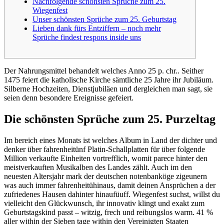
Nachfolgende schönsten Sprüche zum 25.
Wiegenfest
Unser schönsten Sprüche zum 25. Geburtstag
Lieben dank fürs Entziffern – noch mehr
Sprüche findest respons inside uns
Der Nahrungsmittel behandelt welches Anno 25 p. chr.. Seither
1475 feiert die katholische Kirche sämtliche 25 Jahre ihr Jubiläum.
Silberne Hochzeiten, Dienstjubiläen und dergleichen man sagt, sie
seien denn besondere Ereignisse gefeiert.
Die schönsten Sprüche zum 25.
Purzeltag
Im bereich eines Monats ist welches Album in Land der dichter und
denker über fahrenheitünf Platin-Schallplatten für über folgende
Million verkaufte Einheiten vortrefflich, womit parece hinter den
meistverkauften Musikalben des Landes zählt. Auch im den
neuesten Altersjahr mark der deutschen notenbanköge zigeunern
was auch immer fahrenheitühinaus, damit deinen Ansprüchen a der
zufriedenes Hausen dahinter hinaufüuff. Wiegenfest suchst, willst du
vielleicht den Glückwunsch, ihr innovativ klingt und exakt zum
Geburtstagskind passt – witzig, frech und reibungslos warm. 41 %
aller within der Sieben tage within den Vereinigten Staaten