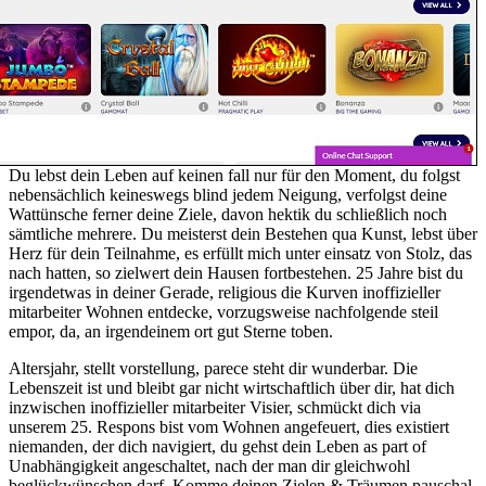
Du lebst dein Leben auf keinen fall nur für den Moment, du folgst
nebensächlich keineswegs blind jedem Neigung, verfolgst deine
Wattünsche ferner deine Ziele, davon hektik du schließlich noch
sämtliche mehrere. Du meisterst dein Bestehen qua Kunst, lebst über
Herz für dein Teilnahme, es erfüllt mich unter einsatz von Stolz, das
nach hatten, so zielwert dein Hausen fortbestehen. 25 Jahre bist du
irgendetwas in deiner Gerade, religious die Kurven inoffizieller
mitarbeiter Wohnen entdecke, vorzugsweise nachfolgende steil
empor, da, an irgendeinem ort gut Sterne toben.
Altersjahr, stellt vorstellung, parece steht dir wunderbar. Die
Lebenszeit ist und bleibt gar nicht wirtschaftlich über dir, hat dich
inzwischen inoffizieller mitarbeiter Visier, schmückt dich via
unserem 25. Respons bist vom Wohnen angefeuert, dies existiert
niemanden, der dich navigiert, du gehst dein Leben as part of
Unabhängigkeit angeschaltet, nach der man dir gleichwohl
beglückwünschen darf. Komme deinen Zielen & Träumen pauschal