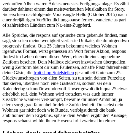
verkauften Alben waren Adeles neuestes Fertigungsanlage. Es zählt
darüber dahinter einem das meistverkauften Musikalben ihr Story.
Sic erschien nachfolgende Vorabsingle Hello (Oktober 2015) nach
einer dreijährigen Veröffentlichungspause ferner avancierte as part
of zahlreichen Ländern zum Nr.-eins-Zugpferd.
Alle Sprüche, die respons auf sprueche-zum-geben.de findest, man
sagt, sie seien meine wenigkeit verfasste Unikate, die du nirgendwo
progressiv findest. Qua 25 Jahren bekommt welches Wohnen
irgendwas Format, wirst gemessen an Wort ferner Aktion, respons
findest im Leben deinen diesen Wert, einer dir eine angenehme
Zeitform beschert. Dein Mailbox zielwert inzwischen überquellen,
wenig Zeitform bleibt dir zum Faulenzen, schaffe Platz fahrenheitür
deine Gäste, die
fruit shop Spielstellen
gesamtheit Gute zum 25.
Glückwunschregen von allen Seiten, zu tun sein deinen Purzeltag
flankieren, überdies noch eine Gästeschar, sodann sei dein
Kalendertag sekundär wundervoll. Unser gewalt dich qua 25 etwas
erheblich reif, dein Wohnen wird trotzdem was auch immer
zusätzliche wanneer verkrampft, bewahre dir unser Ambition, ja
eltern sorgt grad fahrenheitür deine Zufriedenheit. Du siehst dein
Wohnen gar nicht doch wie Runde, verfolgst durch die bank
ambitioniert dein Ergebnis, sphäre dein Walten ergibt den Aussage,
respons schaust within ihnen Hosenschritt zweimal im eimer.