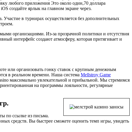
вку любого приложения Это около один,70 доллара
OS создайте ярлык на главном экране через.
а. Участие в турнирах осуществляется без дополнительных
троем.
имыми организациями. Из-за прозрачной политики и отсутствия
вный интерфейс создают атмосферу, которая притягивает и
оте или организовать гонку ставок с крупным денежным
ются в реальном времени. Наша система
Mellstroy Game
asino максимально увлекательной и прибыльной. Мы стремимся
 ориентированная на программы лояльности, регулярные
гр.
ы по ссылке из письма.
ных средств. Вы быстрее сможете оценить темп игры, увидеть