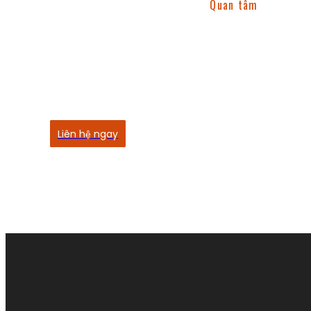
Quan tâm
Dịch vụ của chún
Quỳnh Linh rất vinh dự khi được cùng bạn tổ chức những buổi
Liên hệ ngay