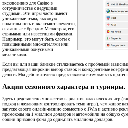
эксклюзивно для Casino в
сотрудничестве с ведущими
студиями. Эти игры часто имеют
уникальные темы, высокую
волатильность и включают элементы,
связанные с брендом Меллстроя, его
стримами или известными фразами.
Например, это могут быть слоты с
повышенными множителями или
уникальными бонусными
механиками.
Если вы или ваши близкие сталкиваетесь с проблемой зависим
предлагающая широкий выбор ставок и конкурентные коэффиц
деньги. Мы действительно предоставляем возможность протест
Акции сезонного характера и турниры.
Здесь представлено множество вариантов классических игр (та
подход и желающим контролировать темп игры), чем живое кази
запуске своего онлайн-казино совместно с 1Win и активно ре
промокоды на 1 миллион долларов и автомобили на общую сум
общий призовой фонд до один,пять миллиона долларов.