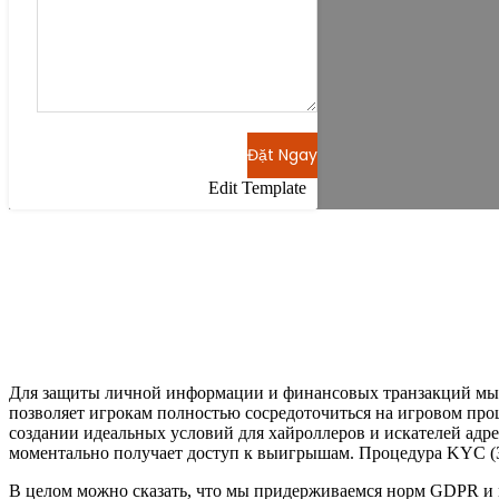
Đặt Ngay
Edit Template
Для защиты личной информации и финансовых транзакций мы п
позволяет игрокам полностью сосредоточиться на игровом проц
создании идеальных условий для хайроллеров и искателей ад
моментально получает доступ к выигрышам. Процедура KYC (З
В целом можно сказать, что мы придерживаемся норм GDPR и